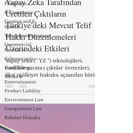
Yapay Zeka Tarafından
Protection
Üretilen Çıktıların
E-Commerce
Gaming and E-
Türkiye’deki Mevcut Telif
Sports
Hakkı Düzenlemeleri
Telecommunications
Commercial
Üzerindeki Etkileri
Contracts
Cybersecurity
Yapay zeka (“ YZ “) teknolojileri,
özellikle yaratıcı çıktılar üretenleri,
Franchising
fikri mülkiyet hukuku açısından bütün
Media &
dünyada çeşitli soruları...
Entertainment
Product Liability
Environment Law
Competition Law
Rekabet Hukuku