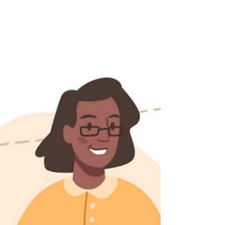
Things to Consider
The Industrial Property Law No. 6769
("IPL") defines design as “the
appearance of the whole or part of a
product or the ornamentation...