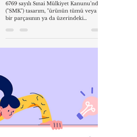
gtugrul
May 7, 2024
2 min read
Tasarım Başvurusunda
Dikkat Edilmesi Gerekenler
6769 sayılı Sınai Mülkiyet Kanunu’nda
("SMK") tasarım, "ürünün tümü veya
bir parçasının ya da üzerindeki
süslemenin çizgi, şekil, biçim,...