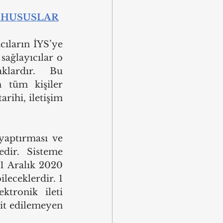
 HUSUSLAR
ıların İYS’ye 
ağlayıcılar o 
klardır.  Bu 
 tüm kişiler 
arihi, iletişim 
yaptırması ve 
dir. Sisteme 
1 Aralık 2020 
leceklerdir. 1 
tronik ileti 
it edilemeyen 