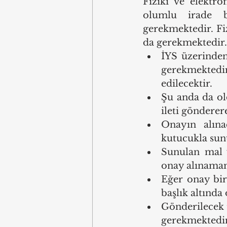
Fiziki ve elektro
olumlu irade be
gerekmektedir. Fi
da gerekmektedir.
İYS üzerinden
gerekmekted
edilecektir.
Şu anda da old
ileti göndere
Onayın alına
kutucukla su
Sunulan mal v
onay alınama
Eğer onay bir 
başlık altında
Gönderilecek t
gerekmektedir