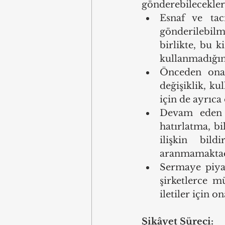
gönderebilecekleri
Esnaf ve taci
gönderilebilm
birlikte, bu k
kullanmadığın
Önceden onay
değişiklik, ku
için de ayrıca
Devam eden a
hatırlatma, bi
ilişkin bil
aranmamaktad
Sermaye piyas
şirketlerce mü
iletiler için o
Şikâyet Süreci: