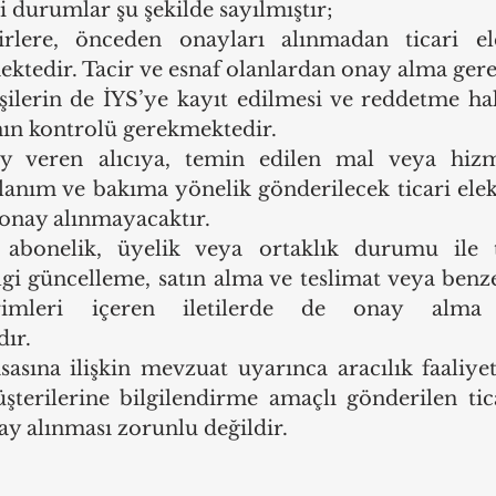
 durumlar şu şekilde sayılmıştır;
rlere, önceden onayları alınmadan ticari elek
ektedir. Tacir ve esnaf olanlardan onay alma ger
işilerin de İYS’ye kayıt edilmesi ve reddetme hak
ın kontrolü gerekmektedir.
 veren alıcıya, temin edilen mal veya hizmet
llanım ve bakıma yönelik gönderilecek ticari elekt
 onay alınmayacaktır.
bonelik, üyelik veya ortaklık durumu ile ta
lgi güncelleme, satın alma ve teslimat veya benz
dirimleri içeren iletilerde de onay alma 
ır.
asına ilişkin mevzuat uyarınca aracılık faaliye
şterilerine bilgilendirme amaçlı gönderilen tica
nay alınması zorunlu değildir.