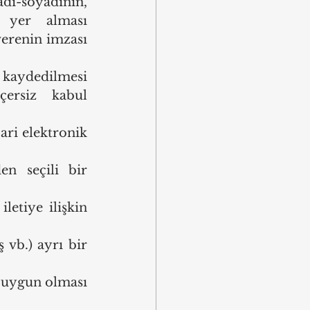
dı-soyadının, 
 yer alması 
erenin imzası 
kaydedilmesi 
ersiz kabul 
ari elektronik 
n seçili bir 
etiye ilişkin 
vb.) ayrı bir 
a uygun olması 