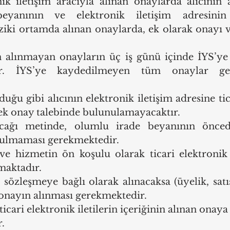
nik iletişim aracıyla alınan onaylarda alıcının a
yanının ve elektronik iletişim adresinin
ziki ortamda alınan onaylarda, ek olarak onayı v
 
 alınmayan onayların üç iş günü içinde İYS’ye 
ir. İYS’ye kaydedilmeyen tüm onaylar geç
uğu gibi alıcının elektronik iletişim adresine tic
rek onay talebinde bulunulamayacaktır.
cağı metinde, olumlu irade beyanının öncede
nulmaması gerekmektedir.
e hizmetin ön koşulu olarak ticari elektronik il
maktadır.
sözleşmeye bağlı olarak alınacaksa (üyelik, satış 
 onayın alınması gerekmektedir.
icari elektronik iletilerin içeriğinin alınan onay
.