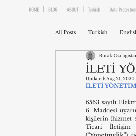
HOME
BLOG
ABOUT
Turkish
Data Protection
All Posts
Turkish
Englis
Burak Ozdagista
Trademarks & Patents
İLETİ YÖ
Updated:
Aug 21, 2020
Gaming and E-Sports
İLETİ YÖNETİM 
6563 sayılı Elek
Franchising
Media & E
6. Maddesi uyarın
kişilerin (hizmet 
Competition Law
Reka
(“Yönetmelik”)
 ti