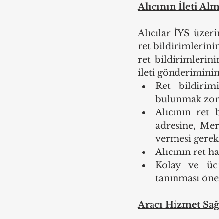
Alıcının İleti A
Alıcılar İYS üzeri
ret bildirimlerini
ret bildirimlerini
ileti gönderimini
Ret bildirimi
bulunmak zor
Alıcının ret 
adresine, Mers
vermesi gerek
Alıcının ret 
Kolay ve ücr
tanınması öne
Aracı Hizmet Sağl