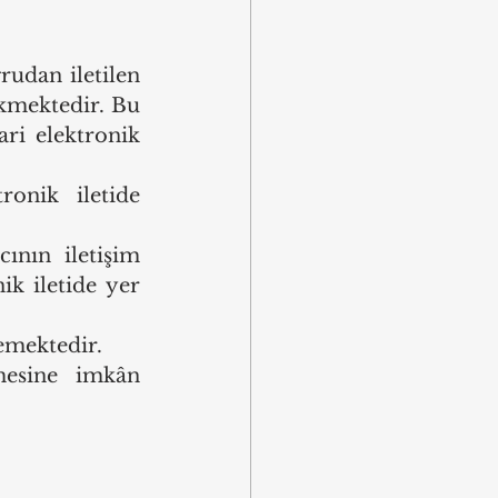
rudan iletilen 
kmektedir. Bu 
ri elektronik 
onik iletide 
ının iletişim 
k iletide yer 
emektedir.
mesine imkân 