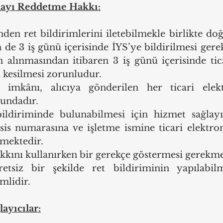
lmayı Reddetme Hakkı:
nden ret bildirimlerini iletebilmekle birlikte doğ
n de 3 iş günü içerisinde İYS’ye bildirilmesi gere
n alınmasından itibaren 3 iş günü içerisinde tica
n kesilmesi zorunludur.
 imkânı, alıcıya gönderilen her ticari elektr
undadır.
bildiriminde bulunabilmesi için hizmet sağlayıc
is numarasına ve işletme ismine ticari elektroni
mektedir. 
hakkını kullanırken bir gerekçe göstermesi gerekm
etsiz bir şekilde ret bildiriminin yapılabil
mlidir.
ayıcılar: