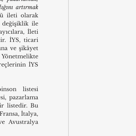
ığını artırmak 
ü ileti olarak 
eğişiklik ile 
cılara, İleti 
. İYS, ticari 
na ve şikâyet 
 Yönetmelikte 
reçlerinin İYS 
son listesi 
i, pazarlama 
r listedir. Bu 
ransa, İtalya, 
e Avustralya 