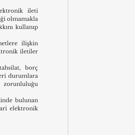
tronik ileti 
eği olmamakla 
kını kullanıp 
lere ilişkin 
ronik iletiler 
hsilat, borç 
eri durumlara 
zorunluluğu 
tinde bulunan 
ri elektronik 