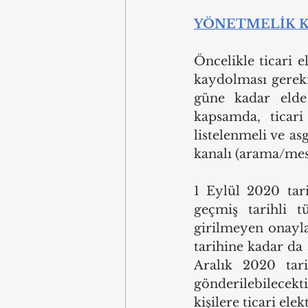
YÖNETMELİK K
Öncelikle ticari e
kaydolması gerekm
güne kadar elde 
kapsamda, ticari 
listelenmeli ve asg
kanalı (arama/mesa
1 Eylül 2020 tari
geçmiş tarihli t
girilmeyen onayla
tarihine kadar da 
Aralık 2020 tarih
gönderilebilecekt
kişilere ticari ele