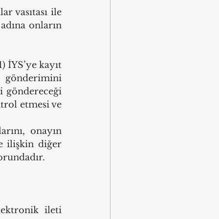
r vasıtası ile 
adına onların 
) İYS’ye kayıt 
 gönderimini 
i göndereceği 
rol etmesi ve 
arını, onayın 
 ilişkin diğer 
orundadır.
tronik ileti 