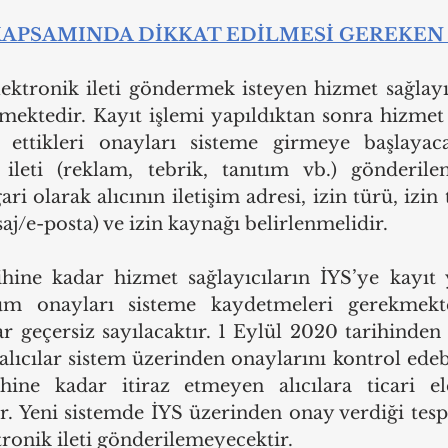
APSAMINDA DİKKAT EDİLMESİ GEREKEN
lektronik ileti göndermek isteyen hizmet sağlayıc
ektedir. Kayıt işlemi yapıldıktan sonra hizmet s
ettikleri onayları sisteme girmeye başlayaca
ileti (reklam, tebrik, tanıtım vb.) gönderilen
ari olarak alıcının iletişim adresi, izin türü, izin t
j/e-posta) ve izin kaynağı belirlenmelidir. 
hine kadar hizmet sağlayıcıların İYS’ye kayıt 
üm onayları sisteme kaydetmeleri gerekmekte
r geçersiz sayılacaktır. 1 Eylül 2020 tarihinden 
alıcılar sistem üzerinden onaylarını kontrol edebi
ine kadar itiraz etmeyen alıcılara ticari elek
ir. Yeni sistemde İYS üzerinden onay verdiği tesp
ktronik ileti gönderilemeyecektir. 