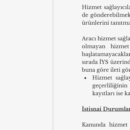
Hizmet sağlayıcılar
de gönderebilmekt
ürünlerini tanıtm
Aracı hizmet sağla
olmayan hizmet s
başlatamayacakları
sırada İYS üzerin
buna göre ileti gö
Hizmet sağlay
geçerliliğinin 
kayıtları ise k
İstisnai Durumlar
Kanunda hizmet s