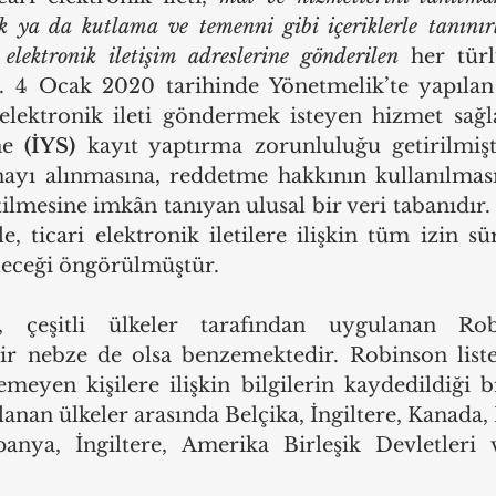
k ya da kutlama ve temenni gibi içeriklerle tanınırl
 elektronik iletişim adreslerine gönderilen
 her türl
 4 Ocak 2020 tarihinde Yönetmelik’te yapılan d
 elektronik ileti göndermek isteyen hizmet sağlayı
ne 
(İYS) 
kayıt yaptırma zorunluluğu getirilmiştir
onayı alınmasına, reddetme hakkının kullanılması
ilmesine imkân tanıyan ulusal bir veri tabanıdır. 
le, ticari elektronik iletilere ilişkin tüm izin sü
eceği öngörülmüştür. 
 çeşitli ülkeler tarafından uygulanan Robin
r nebze de olsa benzemektedir. Robinson listes
temeyen kişilere ilişkin bilgilerin kaydedildiği bi
lanan ülkeler arasında Belçika, İngiltere, Kanada, F
anya, İngiltere, Amerika Birleşik Devletleri v