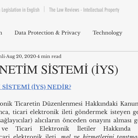
 Legislation in English
The Law Reviews - Intellectual Property
h
Data Protection & Privacy
Technology
nli
Aug 20, 2020
4 min read
IP & Copyrights
Consumer Protection
E-Com
NETİM SİSTEMİ (İYS)
Telecommunications
Commercial Contracts
Cy
SİSTEMİ (İYS) NEDİR?
tronik Ticaretin Düzenlenmesi Hakkındaki Kanu
ntertainment
Product Liability
Environment 
ca, ticari elektronik ileti göndermek isteyen ge
sağlayıcılar) alıcıların önceden onayını alması g
bet Hukuku
cari elektronik ileti, 
mal ve hizmetlerini tanıtma