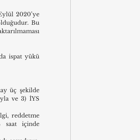
Eylül 2020’ye 
olduğudur. Bu 
ktarılmaması 
da ispat yükü 
ay üç şekilde 
yla ve 3) İYS 
lgi, reddetme 
 saat içinde 