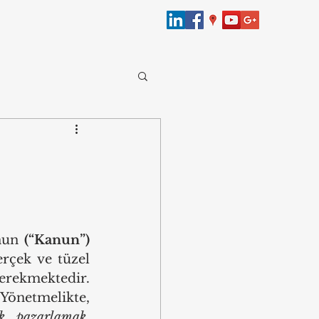
merce
bersecurity
nun 
(“Kanun”)
Law
rçek ve tüzel 
erekmektedir. 
Ticari İletişim ve Ticari Elektronik İletiler Hakkında Yönetmelikte, 
k, pazarlamak, 