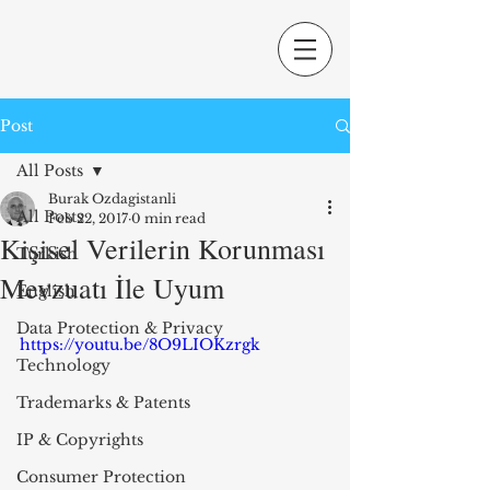
Post
All Posts
Burak Ozdagistanli
All Posts
Feb 22, 2017
0 min read
Kişisel Verilerin Korunması
Turkish
Mevzuatı İle Uyum
English
Data Protection & Privacy
https://youtu.be/8O9LIOKzrgk
Technology
Trademarks & Patents
IP & Copyrights
Consumer Protection