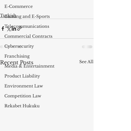
E-Commerce
Turkish
Gaming and E-Sports
Telecommunications
Commercial Contracts
Cybersecurity
Franchising
See All
Recent Posts
Media & Entertainment
Product Liability
Environment Law
Competition Law
Rekabet Hukuku