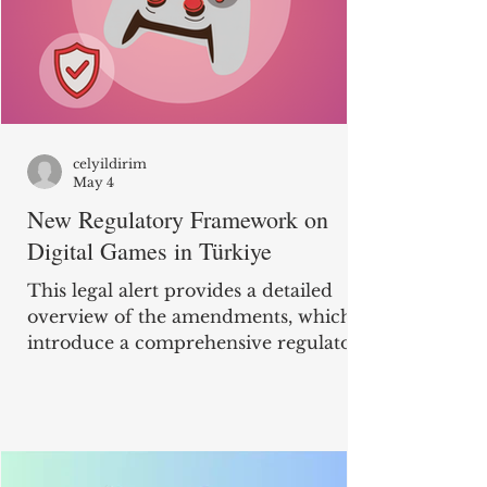
a rule, advertisements are prohibited
from containing any statements or
imagery that may directly or indirect
celyildirim
May 4
New Regulatory Framework on
Digital Games in Türkiye
This legal alert provides a detailed
overview of the amendments, which
introduce a comprehensive regulatory
framework for the digital gaming
ecosystem in Türkiye. The purpose of
this alert is to inform affected key
stakeholders of their upcoming legal
obligations, the critical 6-month