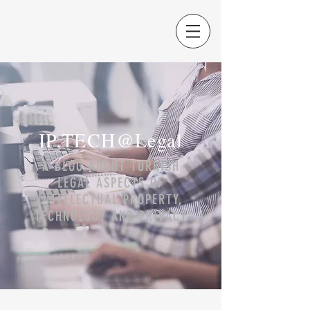
IP.TECH@Legal
A BLOG ABOUT TURKISH
LEGAL ASPECTS OF
INTELLECTUAL PROPERTY,
TECHNOLOGY AND PRIVACY