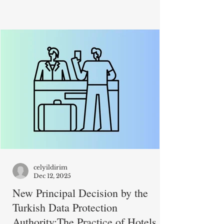
Aralık 2025 tarihinde Resmî Gazete’de
yayımlanmıştır. İlke kararları, şikayet
üzerine veya re’sen Kurum tarafından
başlatılan bir soruşturmanın ardından,
söz konusu ihlalin daha büyük ve
tekrarlayan bir sorun teşkil ettiğinin
tespiti halinde verilmektedir. İlke
kararlarında Kurum, sorunu ele alıp
kanun hükümlerini nasıl
yorumladığını belirtmekte ve bu
doğrultuda
celyildirim
Dec 12, 2025
New Principal Decision by the
Turkish Data Protection
Authority:The Practice of Hotels