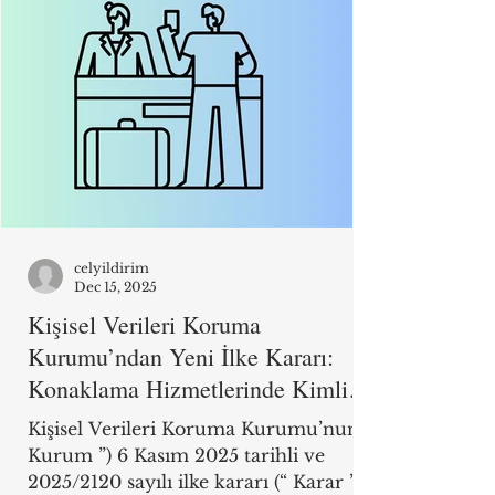
compliance timeline, and severe
sanction mechanisms.
celyildirim
Dec 15, 2025
Kişisel Verileri Koruma
Kurumu’ndan Yeni İlke Kararı:
Konaklama Hizmetlerinde Kimlik
Fotokopilerinin Alınmasına Dair
Kişisel Verileri Koruma Kurumu’nun (“
Uygulama
Kurum ”) 6 Kasım 2025 tarihli ve
2025/2120 sayılı ilke kararı (“ Karar ”) 9