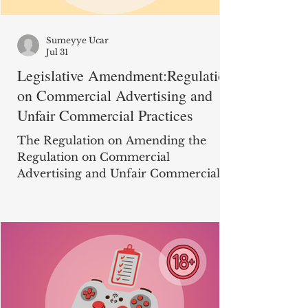
Sumeyye Ucar
Jul 31
Legislative Amendment:Regulation
on Commercial Advertising and
Unfair Commercial Practices
The Regulation on Amending the
Regulation on Commercial
Advertising and Unfair Commercial
Practices, which introduces
comprehensive changes regarding
many aspects of advertisements, was
published on the Official Gazette
dated July 1, 2026. The amendments,
which will enter into force on August
1, 2026, are explained below. Use of
Academic Titles in Advertisements: As